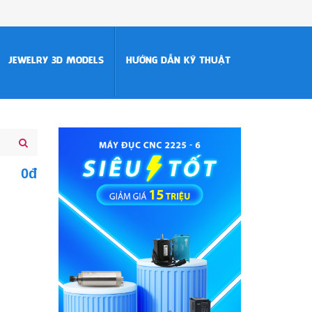
JEWELRY 3D MODELS
HƯỚNG DẪN KỸ THUẬT
0đ