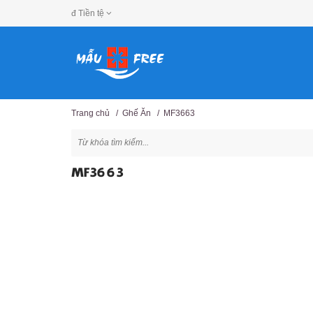
đ
Tiền tệ
Trang chủ
/
Ghế Ăn
/
MF3663
MF3663