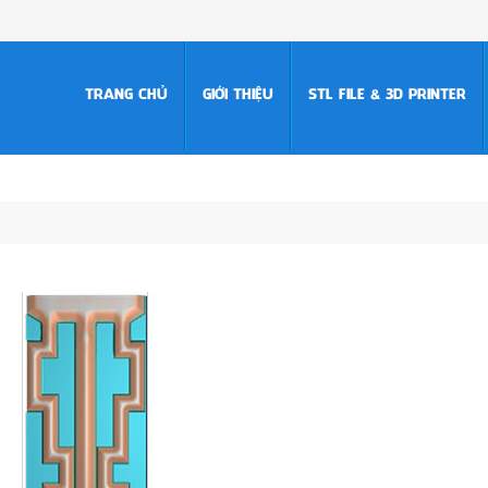
TRANG CHỦ
GIỚI THIỆU
STL FILE & 3D PRINTER