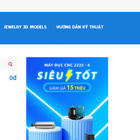
JEWELRY 3D MODELS
HƯỚNG DẪN KỸ THUẬT
0đ