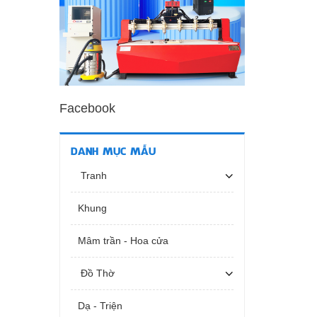
Facebook
DANH MỤC MẪU
Tranh
Khung
Mâm trần - Hoa cửa
Đồ Thờ
Dạ - Triện