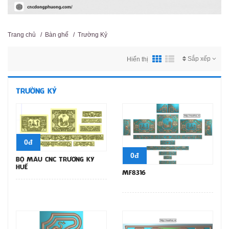
Trang chủ
/
Bàn ghế
/
Trường Kỷ
Sắp xếp
Hiển thị
TRƯỜNG KỶ
0đ
0đ
BỘ MẪU CNC TRƯỜNG KỶ
HUẾ
MF8316