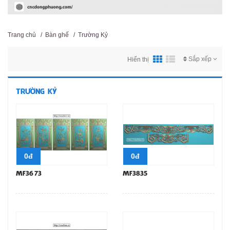
Trang chủ
/
Bàn ghế
/
Trường Kỷ
Sắp xếp
Hiển thị
TRƯỜNG KỶ
0đ
0đ
MF3673
MF3835