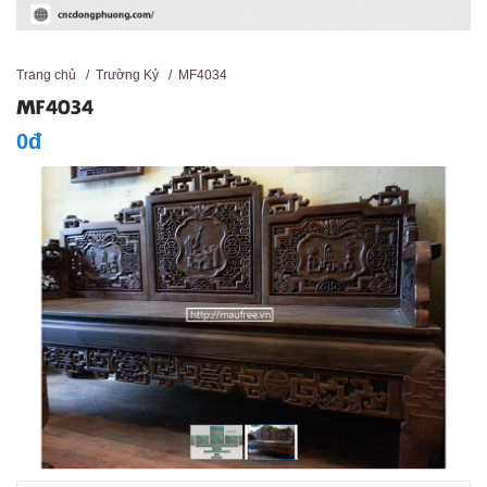
Trang chủ
/
Trường Kỷ
/
MF4034
MF4034
0đ