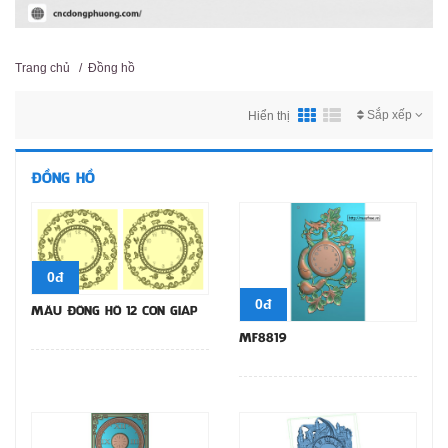
Trang chủ
/
Đồng hồ
Sắp xếp
Hiển thị
ĐỒNG HỒ
0đ
0đ
MẪU ĐỒNG HỒ 12 CON GIÁP
MF8819