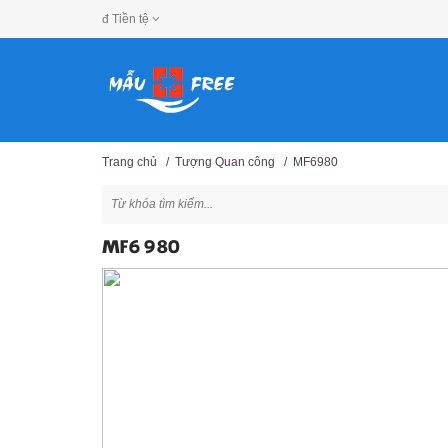
đ
Tiền tệ
Trang chủ
/
Tượng Quan công
/
MF6980
MF6980