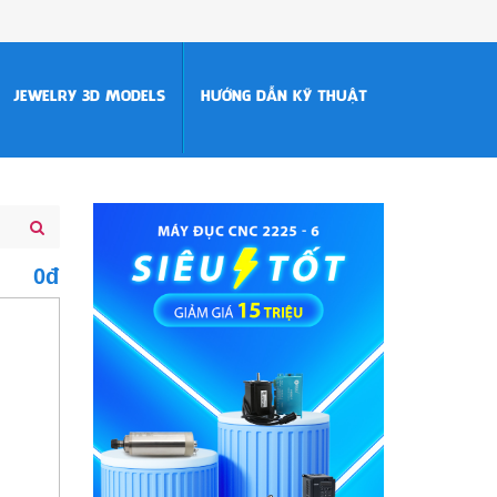
JEWELRY 3D MODELS
HƯỚNG DẪN KỸ THUẬT
0đ