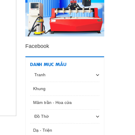
Facebook
DANH MỤC MẪU
Tranh
Khung
Mâm trần - Hoa cửa
Đồ Thờ
Dạ - Triện