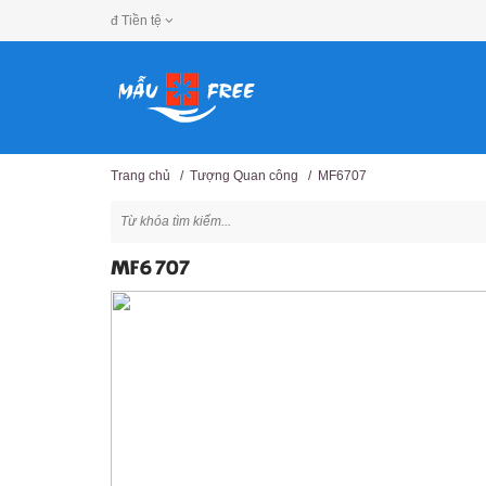
đ
Tiền tệ
Trang chủ
/
Tượng Quan công
/
MF6707
MF6707