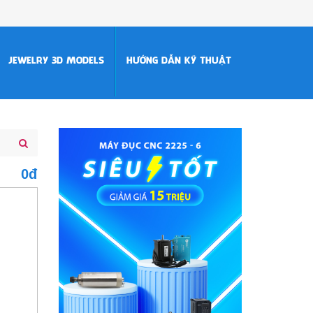
JEWELRY 3D MODELS
HƯỚNG DẪN KỸ THUẬT
0đ