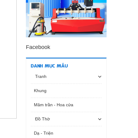
Facebook
DANH MỤC MẪU
Tranh
Khung
Mâm trần - Hoa cửa
Đồ Thờ
Dạ - Triện