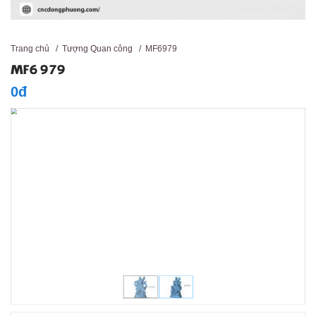
Trang chủ
/
Tượng Quan công
/
MF6979
MF6979
0đ