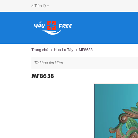
đ
Tiền tệ
Trang chủ
/
Hoa Lá Tây
/
MF8638
MF8638