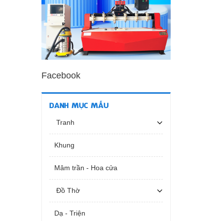
Facebook
DANH MỤC MẪU
Tranh
Khung
Mâm trần - Hoa cửa
Đồ Thờ
Dạ - Triện