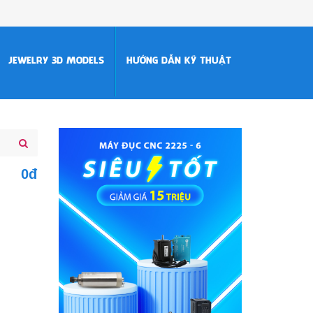
JEWELRY 3D MODELS
HƯỚNG DẪN KỸ THUẬT
0đ