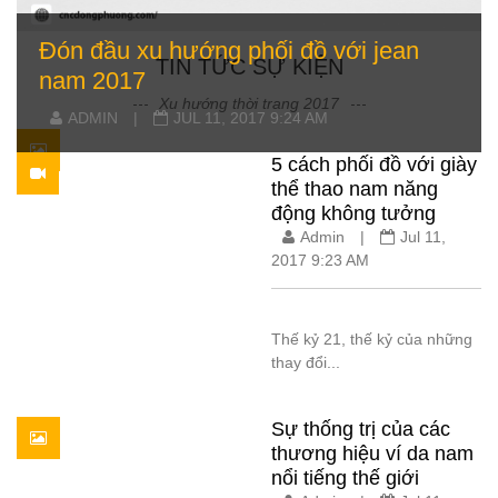
Đón đầu xu hướng phối đồ với jean
TIN TỨC SỰ KIỆN
nam 2017
Xu hướng thời trang 2017
ADMIN
|
JUL 11, 2017 9:24 AM
5 cách phối đồ với giày
thể thao nam năng
động không tưởng
Admin
|
Jul 11,
2017 9:23 AM
Thế kỷ 21, thế kỷ của những
thay đổi...
Sự thống trị của các
thương hiệu ví da nam
nổi tiếng thế giới