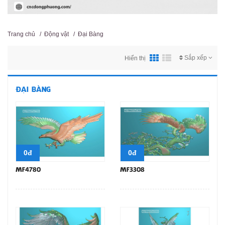
Trang chủ
/
Động vật
/
Đại Bàng
Sắp xếp
Hiển thị
ĐẠI BÀNG
0đ
0đ
MF4780
MF3308