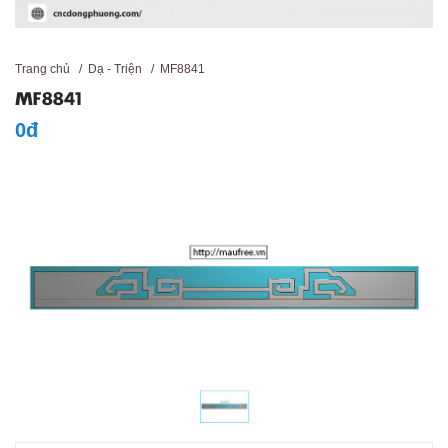
Trang chủ
/
Dạ - Triện
/
MF8841
MF8841
0đ