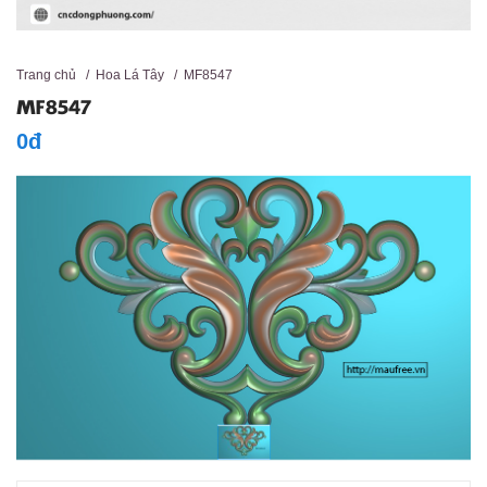
Trang chủ
/
Hoa Lá Tây
/
MF8547
MF8547
0đ