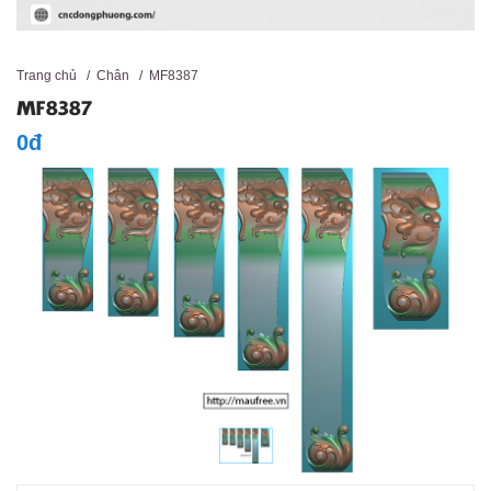
Trang chủ
/
Chân
/
MF8387
MF8387
0đ