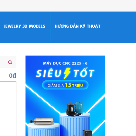
JEWELRY 3D MODELS
HƯỚNG DẪN KỸ THUẬT
0đ