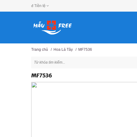
đ
Tiền tệ
Trang chủ
/
Hoa Lá Tây
/
MF7536
MF7536