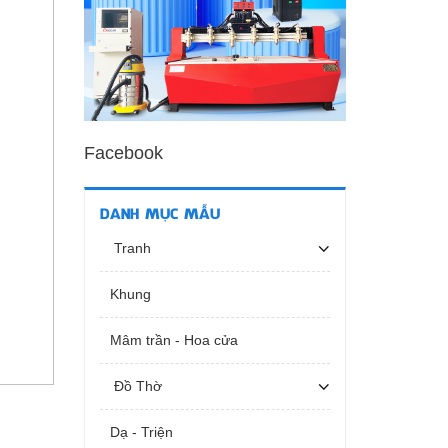
Facebook
DANH MỤC MẪU
Tranh
Khung
Mâm trần - Hoa cửa
Đồ Thờ
Dạ - Triện