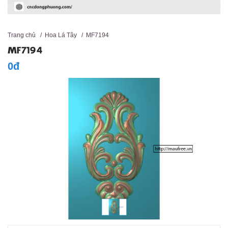
Trang chủ
/
Hoa Lá Tây
/
MF7194
MF7194
0đ