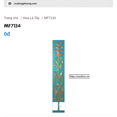
Trang chủ
/
Hoa Lá Tây
/
MF7134
MF7134
0đ