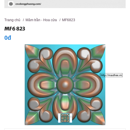
Trang chủ
/
Mâm trần - Hoa cửa
/
MF6823
MF6823
0đ