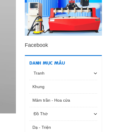
Facebook
DANH MỤC MẪU
Tranh
Khung
Mâm trần - Hoa cửa
Đồ Thờ
Dạ - Triện