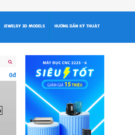
JEWELRY 3D MODELS
HƯỚNG DẪN KỸ THUẬT
0đ