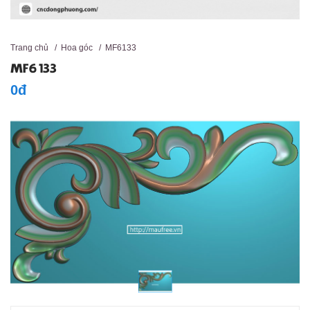
Trang chủ
/
Hoa góc
/
MF6133
MF6133
0đ