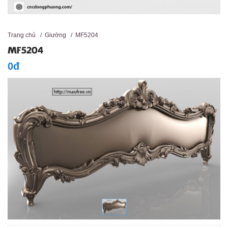
Trang chủ
/
Giường
/
MF5204
MF5204
0đ