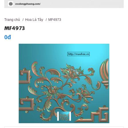
Trang chủ
/
Hoa Lá Tây
/
MF4973
MF4973
0đ