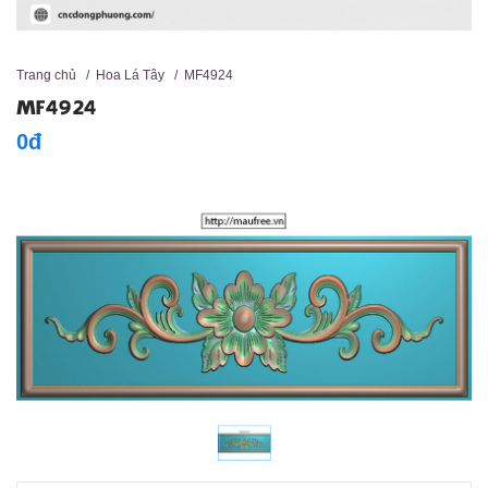
Trang chủ
/
Hoa Lá Tây
/
MF4924
MF4924
0đ