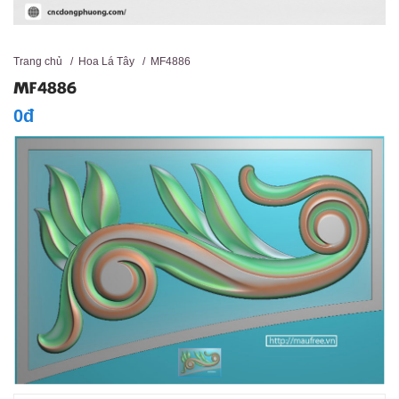
Trang chủ
/
Hoa Lá Tây
/
MF4886
MF4886
0đ