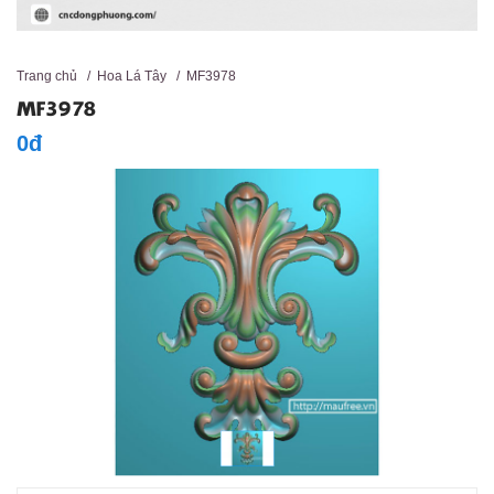
Trang chủ
/
Hoa Lá Tây
/
MF3978
MF3978
0đ