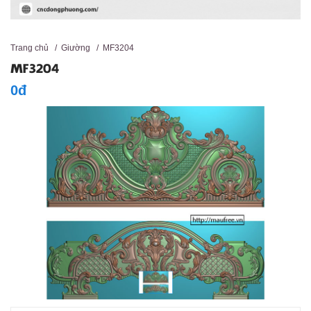
Trang chủ
/
Giường
/
MF3204
MF3204
0đ