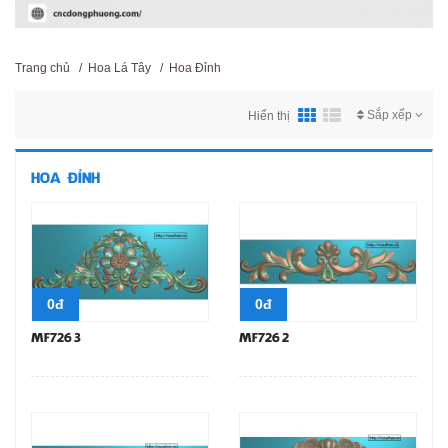
Trang chủ
/
Hoa Lá Tây
/
Hoa Đỉnh
Sắp xếp
Hiển thị
HOA ĐỈNH
0đ
0đ
MF7263
MF7262